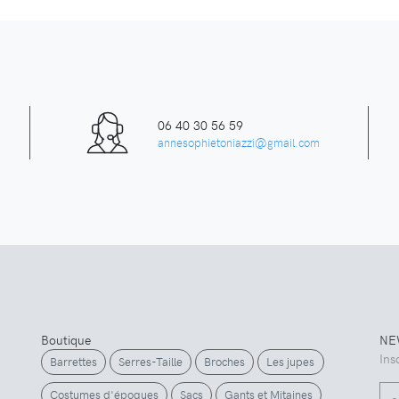
A
06 40 30 56 59
annesophietoniazzi@gmail.com
Boutique
NE
Ins
Barrettes
Serres-Taille
Broches
Les jupes
Costumes d'époques
Sacs
Gants et Mitaines