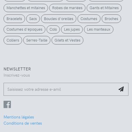
Manchettes et mitaines
Robes de mariées
Gants et Mitaines
Bracelets
Sacs
Boucles d'oreilles
Costumes
Broches
Costumes d'époques
Cols
Les jupes
Les manteaux
Colliers
Serres-Taille
Gilets et Vestes
NEWSLETTER
Inscrivez-vous
Mentions légales
Conditions de ventes
Nous utilisons des cookies pour assurer le bon fonctionnement du site