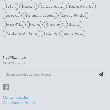
Colliers
Bracelets
Cartes cadeaux
Boucles d'oreilles
Les robes
Costumes d'époques
Capes et Ponchos
Serres-Taille
Broches
Chapeaux
Ceintures
Manchettes et mitaines
Costumes
Les manteaux
NEWSLETTER
Inscrivez-vous
Mentions légales
Conditions de ventes
Nous utilisons des cookies pour assurer le bon fonctionnement du site