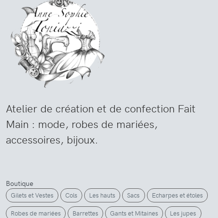
Atelier de création et de confection Fait
Main : mode, robes de mariées,
accessoires, bijoux.
Boutique
Gilets et Vestes
Cols
Les hauts
Sacs
Echarpes et étoles
Robes de mariées
Barrettes
Gants et Mitaines
Les jupes