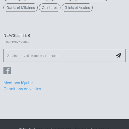
Gants et Mitaines
Ceintures
Gilets et Vestes
NEWSLETTER
Inscrivez-vous
Mentions légales
Conditions de ventes
Nous utilisons des cookies pour assurer le bon fonctionnement du site
et améliorer votre expérience-utilisateur.
Ce site respecte la loi RGPD du 25 mai 2018.
Vous pouvez modifier vos préférences à tout moment.
Consulter notre politique de confidentialité
Voir le détail
© 2026 Anne-Sophie Toniazzi. Tous droits réservés.