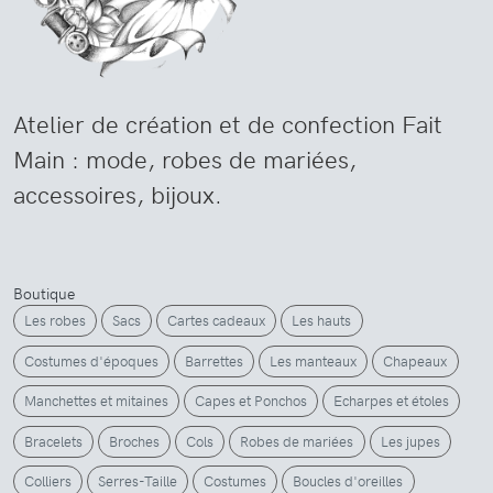
Atelier de création et de confection Fait
Main : mode, robes de mariées,
accessoires, bijoux.
Boutique
Les robes
Sacs
Cartes cadeaux
Les hauts
Costumes d'époques
Barrettes
Les manteaux
Chapeaux
Manchettes et mitaines
Capes et Ponchos
Echarpes et étoles
Bracelets
Broches
Cols
Robes de mariées
Les jupes
Colliers
Serres-Taille
Costumes
Boucles d'oreilles