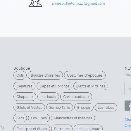
annesophietoniazzi@gmail.com
Boutique
NE
Ins
Cols
Boucles d'oreilles
Costumes d'époques
Ceintures
Capes et Ponchos
Gants et Mitaines
Chapeaux
Les hauts
Cartes cadeaux
Gilets et Vestes
Serres-Taille
Broches
Les robes
Sacs
Les jupes
Manchettes et mitaines
Men
on
Con
Echarpes et étoles
Barrettes
Les manteaux