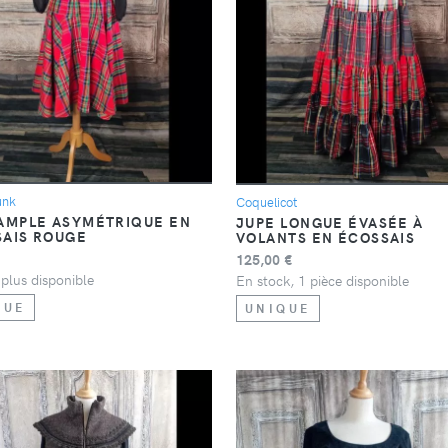
DÉTAIL
DÉTAIL
unk
Coquelicot
AMPLE ASYMÉTRIQUE EN
JUPE LONGUE ÉVASÉE À
AIS ROUGE
VOLANTS EN ÉCOSSAIS
125,00 €
plus disponible
En stock, 1 pièce disponible
QUE
UNIQUE