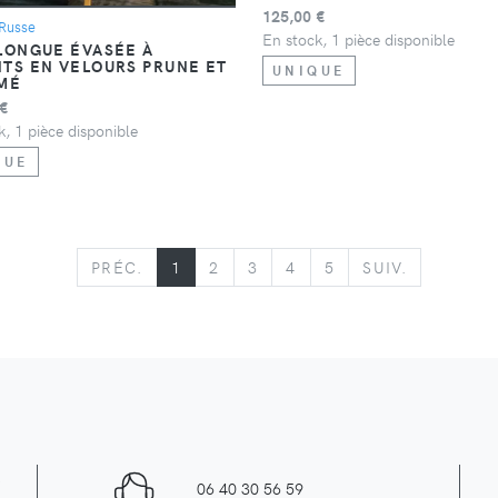
125,00 €
Russe
En stock, 1 pièce disponible
LONGUE ÉVASÉE À
TS EN VELOURS PRUNE ET
UNIQUE
MÉ
 €
k, 1 pièce disponible
QUE
PRÉCÉDENT
SUIVANT
PRÉC.
1
2
3
4
5
SUIV.
A
06 40 30 56 59