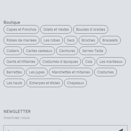
Boutique
Capes et Ponchos
Gilets et Vestes
Boucles d'oreilles
Robes de mariées
Les robes
Sacs
Broches
Bracelets
Colliers
Cartes cadeaux
Ceintures
Serres-Taille
Gants et Mitaines
Costumes d'époques
Cols
Les manteaux
Barrettes
Les jupes
Manchettes et mitaines
Costumes
Les hauts
Echarpes et étoles
Chapeaux
NEWSLETTER
Inscrivez-vous