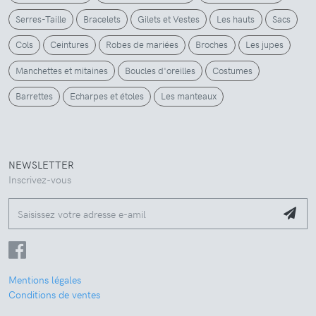
Serres-Taille
Bracelets
Gilets et Vestes
Les hauts
Sacs
Cols
Ceintures
Robes de mariées
Broches
Les jupes
Manchettes et mitaines
Boucles d'oreilles
Costumes
Barrettes
Echarpes et étoles
Les manteaux
NEWSLETTER
Inscrivez-vous
Mentions légales
Conditions de ventes
Nous utilisons des cookies pour assurer le bon fonctionnement du site